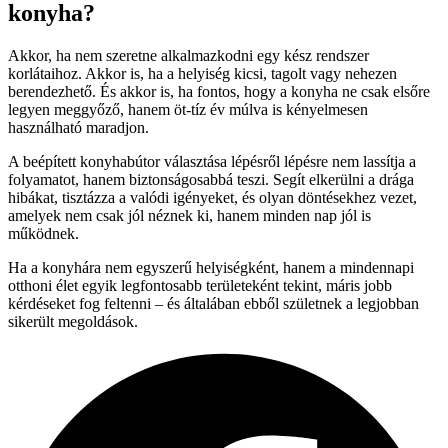
konyha?
Akkor, ha nem szeretne alkalmazkodni egy kész rendszer
korlátaihoz. Akkor is, ha a helyiség kicsi, tagolt vagy nehezen
berendezhető. És akkor is, ha fontos, hogy a konyha ne csak elsőre
legyen meggyőző, hanem öt-tíz év múlva is kényelmesen
használható maradjon.
A beépített konyhabútor választása lépésről lépésre nem lassítja a
folyamatot, hanem biztonságosabbá teszi. Segít elkerülni a drága
hibákat, tisztázza a valódi igényeket, és olyan döntésekhez vezet,
amelyek nem csak jól néznek ki, hanem minden nap jól is
működnek.
Ha a konyhára nem egyszerű helyiségként, hanem a mindennapi
otthoni élet egyik legfontosabb területeként tekint, máris jobb
kérdéseket fog feltenni – és általában ebből születnek a legjobban
sikerült megoldások.