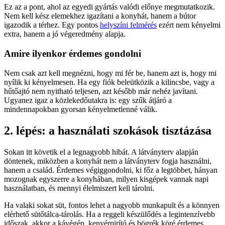
Ez az a pont, ahol az egyedi gyártás valódi előnye megmutatkozik.
Nem kell kész elemekhez igazítani a konyhát, hanem a bútor
igazodik a térhez. Egy pontos
helyszíni felmérés
ezért nem kényelmi
extra, hanem a jó végeredmény alapja.
Amire ilyenkor érdemes gondolni
Nem csak azt kell megnézni, hogy mi fér be, hanem azt is, hogy mi
nyílik ki kényelmesen. Ha egy fiók beleütközik a kilincsbe, vagy a
hűtőajtó nem nyitható teljesen, azt később már nehéz javítani.
Ugyanez igaz a közlekedőutakra is: egy szűk átjáró a
mindennapokban gyorsan kényelmetlenné válik.
2. lépés: a használati szokások tisztázása
Sokan itt követik el a legnagyobb hibát. A látványterv alapján
döntenek, miközben a konyhát nem a látványterv fogja használni,
hanem a család. Érdemes végiggondolni, ki főz a legtöbbet, hányan
mozognak egyszerre a konyhában, milyen kisgépek vannak napi
használatban, és mennyi élelmiszert kell tárolni.
Ha valaki sokat süt, fontos lehet a nagyobb munkapult és a könnyen
elérhető sütőtálca-tárolás. Ha a reggeli készülődés a legintenzívebb
időszak, akkor a kávégép, kenyérpirító és bögrék köré érdemes