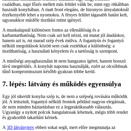
családban, napi főzés mellett más felület válik be, mint egy ritkábban
használt konyhában. A matt front elegáns, de bizonyos árnyalatoknál
érzékenyebb lehet a nyomokra. A fényes felület tágasabb hatást kelt,
ugyanakkor másféle tisztítási rutint igényel.
A munkalapnál különösen fontos az ellenállóság és a
karbantarthatóság. Nem csak azt kell nézni, mi mutat jól átadáskor,
hanem azt is, mi marad szép évek múlva. A fogantyús és fogantyú
nélküli megoldások között sem csak esztétikai a különbség: a
tisztíthatóság, a használati kényelem és a tartósság is szempont.
A minőségi anyaghasználat itt nem hangzatos ígéret, hanem hosszú
távú megtérülés. A konyhát naponta használják, ezért az olcsóbbnak
tűnő kompromisszum később gyakran többe kerül.
7. lépés: látvány és működés egyensúlya
Egy jól sikerült konyha szép is, de nem a szépség rovására működik
jól. A letisztult, fogantyú nélküli frontok például nagyon elegánsak,
de nem minden háztartásban ez a legpraktikusabb választás.
Ugyanígy a nyitott polcok hangulatosak lehetnek, mégis több rendet
és gyakoribb takarítást kérnek.
A
3D látványterv
ebben sokat segít, mert előre megmutatja az