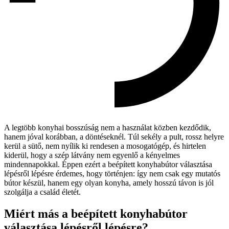
A legtöbb konyhai bosszúság nem a használat közben kezdődik,
hanem jóval korábban, a döntéseknél. Túl sekély a pult, rossz helyre
kerül a sütő, nem nyílik ki rendesen a mosogatógép, és hirtelen
kiderül, hogy a szép látvány nem egyenlő a kényelmes
mindennapokkal. Éppen ezért a beépített konyhabútor választása
lépésről lépésre érdemes, hogy történjen: így nem csak egy mutatós
bútor készül, hanem egy olyan konyha, amely hosszú távon is jól
szolgálja a család életét.
Miért más a beépített konyhabútor
választása lépésről lépésre?