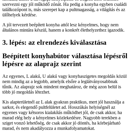
szervezni egy jól működő zónát. Ha pedig a konyha egyben családi
találkozópont is, más szerepet kap a pultmagasság, a világítás és az
ülőhelyek kérdése.
A jól tervezett beépített konyha attól lesz kényelmes, hogy nem
általános mintára készül, hanem a konkrét élethelyzethez igazodik.
3. lépés: az elrendezés kiválasztása
Beépített konyhabútor választása lépésről
lépésre az alaprajz szerint
Az egyenes, L alakú, U alakú vagy konyhaszigetes megoldás közül
nem mindig az a legjobb, amelyik elsőre a leglátványosabbnak
tűnik. Az alaprajz sok mindent meghatároz, de még azon belül is
több jó megoldás létezhet.
Kis alapterületnél az L alak gyakran praktikus, mert jól használja a
sarkot, és elegendő pultfelületet ad. Hosszúkás helyiségnél az
egyenes vagy kétsoros kialakítás működhet jól, de csak akkor, ha
marad elég hely a kényelmes közlekedésre. Nagyobb terekben a
sziget vonzó lehetőség, de csak akkor jó döntés, ha körbejárható
marad, és nem akadályozza a munkafolyamatokat.