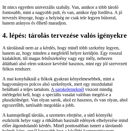
Itt nincs egyetlen univerzális szabály. Van, amikor a több tároló
fontosabb, mint a nagyobb pult, és van, amikor épp fordítva. A jó
tervezés lényege, hogy a helyiség ne csak tele legyen bútorral,
hanem arányos és élhető maradjon.
4. lépés: tárolás tervezése valós igényekre
A tárolásnál nem az a kérdés, hogy minél több szekrény legyen,
hanem az, hogy minden a megfelelő helyre kerüljön. Egy rosszul
kialakított, túl magas felsőszekrény vagy egy mély, nehezen
átlátható alsó elem sokszor kevésbé hasznos, mint egy jól szervezett
fiókos rendszer.
A mai konyháknál a fiókok gyakran kényelmesebbek, mint a
hagyományos polcos alsó szekrények, mert egy mozdulattal
belátható a teljes tartalom.
A sarokelemeknél
viszont mindig
mérlegelni kell, hogy a speciális vasalat valóban megéri-e a
pluszköltséget. Van olyan sarok, ahol ez hasznos, és van olyan, ahol
egyszerűbb, tartósabb megoldás a jobb.
A kamrajellegű tárolás, a szemetes elrejtése, a sütő környéki
eszközök helye vagy a ritkábban használt edények elhelyezése mind
előre átgondolandó kérdés. Minél pontosabban ismert a tárolandó
holmik köre, annál kevesebb lesz a későbbi kompromisszum.