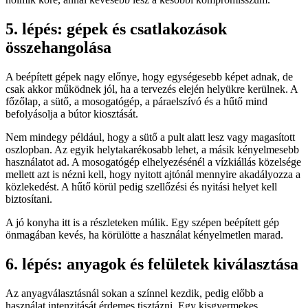
5. lépés: gépek és csatlakozások
összehangolása
A beépített gépek nagy előnye, hogy egységesebb képet adnak, de
csak akkor működnek jól, ha a tervezés elején helyükre kerülnek. A
főzőlap, a sütő, a mosogatógép, a páraelszívó és a hűtő mind
befolyásolja a bútor kiosztását.
Nem mindegy például, hogy a sütő a pult alatt lesz vagy magasított
oszlopban. Az egyik helytakarékosabb lehet, a másik kényelmesebb
használatot ad. A mosogatógép elhelyezésénél a vízkiállás közelsége
mellett azt is nézni kell, hogy nyitott ajtónál mennyire akadályozza a
közlekedést. A hűtő körül pedig szellőzési és nyitási helyet kell
biztosítani.
A jó konyha itt is a részleteken múlik. Egy szépen beépített gép
önmagában kevés, ha körülötte a használat kényelmetlen marad.
6. lépés: anyagok és felületek kiválasztása
Az anyagválasztásnál sokan a színnel kezdik, pedig előbb a
használat intenzitását érdemes tisztázni. Egy kisgyermekes