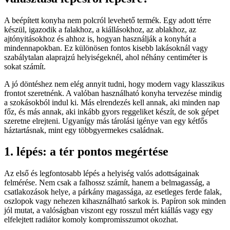
A beépített konyha nem polcról levehető termék. Egy adott térre
készül, igazodik a falakhoz, a kiállásokhoz, az ablakhoz, az
ajtónyitásokhoz és ahhoz is, hogyan használják a konyhát a
mindennapokban. Ez különösen fontos kisebb lakásoknál vagy
szabálytalan alaprajzú helyiségeknél, ahol néhány centiméter is
sokat számít.
A jó döntéshez nem elég annyit tudni, hogy modern vagy klasszikus
frontot szeretnénk. A valóban használható konyha tervezése mindig
a szokásokból indul ki. Más elrendezés kell annak, aki minden nap
főz, és más annak, aki inkább gyors reggeliket készít, de sok gépet
szeretne elrejteni. Ugyanígy más tárolási igénye van egy kétfős
háztartásnak, mint egy többgyermekes családnak.
1. lépés: a tér pontos megértése
Az első és legfontosabb lépés a helyiség valós adottságainak
felmérése. Nem csak a falhossz számít, hanem a belmagasság, a
csatlakozások helye, a párkány magassága, az esetleges ferde falak,
oszlopok vagy nehezen kihasználható sarkok is. Papíron sok minden
jól mutat, a valóságban viszont egy rosszul mért kiállás vagy egy
elfelejtett radiátor komoly kompromisszumot okozhat.