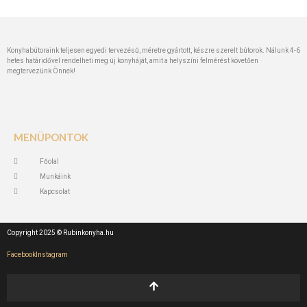
Konyhabútoraink teljesen egyedi tervezésű, méretre gyártott, készre szerelt bútorok. Nálunk 4-6
hetes határidővel rendelheti meg új konyháját, amit a helyszíni felmérést követően
megtervezünk Önnek!
MENÜPONTOK
Főolal
Munkáink
Kapcsolat
Copyright 2025 © Rubinkonyha.hu
Facebook
Instagram