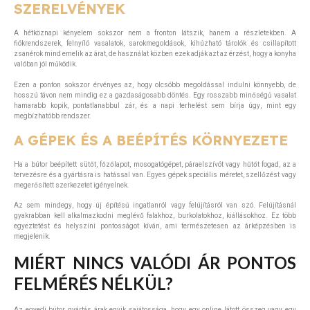
SZERELVÉNYEK
A hétköznapi kényelem sokszor nem a fronton látszik, hanem a részletekben. A
fiókrendszerek, felnyíló vasalatok, sarokmegoldások, kihúzható tárolók és csillapított
zsanérok mind emelik az árat, de használat közben ezek adják azt az érzést, hogy a konyha
valóban jól működik.
Ezen a ponton sokszor érvényes az, hogy olcsóbb megoldással indulni könnyebb, de
hosszú távon nem mindig ez a gazdaságosabb döntés. Egy rosszabb minőségű vasalat
hamarabb kopik, pontatlanabbul zár, és a napi terhelést sem bírja úgy, mint egy
megbízhatóbb rendszer.
A GÉPEK ÉS A BEÉPÍTÉS KÖRNYEZETE
Ha a bútor beépített sütőt, főzőlapot, mosogatógépet, páraelszívót vagy hűtőt fogad, az a
tervezésre és a gyártásra is hatással van. Egyes gépek speciális méretet, szellőzést vagy
megerősített szerkezetet igényelnek.
Az sem mindegy, hogy új építésű ingatlanról vagy felújításról van szó. Felújításnál
gyakrabban kell alkalmazkodni meglévő falakhoz, burkolatokhoz, kiállásokhoz. Ez több
egyeztetést és helyszíni pontosságot kíván, ami természetesen az árképzésben is
megjelenik.
MIÉRT NINCS VALÓDI ÁR PONTOS
FELMÉRÉS NÉLKÜL?
Az egyedi bútor gyártás árak egyik sajátossága, hogy egy online látott összeg vagy egy