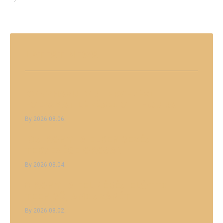
LATEST
NEWS
KONYHABÚTOR TERVEZÉSI
FOLYAMAT LÉPÉSEI OTTHONRA
2026.08.06.
KIS KONYHA ELRENDEZÉS
TERVEZÉSE OKOSAN
2026.08.04.
8 KONYHA FELMÉRÉS ELŐTTI
TEENDŐ, AMI SZÁMÍT
2026.08.02.