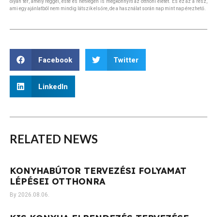
olyan tér, amely reggel, este és hétvégén is megkönnyíti az otthoni életet. És ez az a rész,
ami egy ajánlatból nem mindig látszik elsőre, de a használat során nap mint nap érezhető.
Facebook
Twitter
LinkedIn
RELATED
NEWS
KONYHABÚTOR TERVEZÉSI FOLYAMAT
LÉPÉSEI OTTHONRA
2026.08.06.