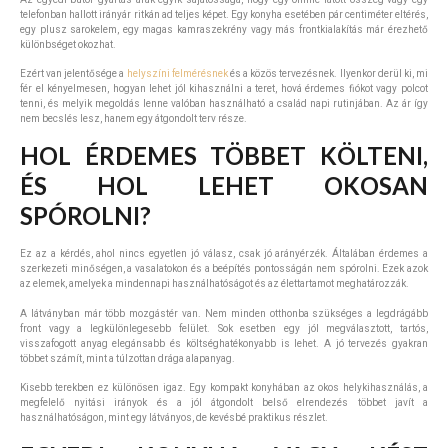
telefonban hallott irányár ritkán ad teljes képet. Egy konyha esetében pár centiméter eltérés,
egy plusz sarokelem, egy magas kamraszekrény vagy más frontkialakítás már érezhető
különbséget okozhat.
Ezért van jelentősége a
helyszíni felmérésnek
és a közös tervezésnek. Ilyenkor derül ki, mi
fér el kényelmesen, hogyan lehet jól kihasználni a teret, hová érdemes fiókot vagy polcot
tenni, és melyik megoldás lenne valóban használható a család napi rutinjában. Az ár így
nem becslés lesz, hanem egy átgondolt terv része.
HOL ÉRDEMES TÖBBET KÖLTENI,
ÉS HOL LEHET OKOSAN
SPÓROLNI?
Ez az a kérdés, ahol nincs egyetlen jó válasz, csak jó arányérzék. Általában érdemes a
szerkezeti minőségen, a vasalatokon és a beépítés pontosságán nem spórolni. Ezek azok
az elemek, amelyek a mindennapi használhatóságot és az élettartamot meghatározzák.
A látványban már több mozgástér van. Nem minden otthonba szükséges a legdrágább
front vagy a legkülönlegesebb felület. Sok esetben egy jól megválasztott, tartós,
visszafogott anyag elegánsabb és költséghatékonyabb is lehet. A jó tervezés gyakran
többet számít, mint a túlzottan drága alapanyag.
Kisebb terekben ez különösen igaz. Egy kompakt konyhában az okos helykihasználás, a
megfelelő nyitási irányok és a jól átgondolt belső elrendezés többet javít a
használhatóságon, mint egy látványos, de kevésbé praktikus részlet.