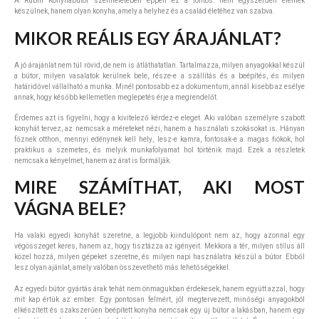
A Rubin Konyhabútor szemléletében éppen ez a fontos: nem egyszerűen elemek
készülnek, hanem olyan konyha, amely a helyhez és a család életéhez van szabva.
MIKOR REÁLIS EGY ÁRAJÁNLAT?
A jó árajánlat nem túl rövid, de nem is átláthatatlan. Tartalmazza, milyen anyagokkal készül
a bútor, milyen vasalatok kerülnek bele, része-e a szállítás és a beépítés, és milyen
határidővel vállalható a munka. Minél pontosabb ez a dokumentum, annál kisebb az esélye
annak, hogy később kellemetlen meglepetés érje a megrendelőt.
Érdemes azt is figyelni, hogy a kivitelező kérdez-e eleget. Aki valóban személyre szabott
konyhát tervez, az nemcsak a méreteket nézi, hanem a használati szokásokat is. Hányan
főznek otthon, mennyi edénynek kell hely, lesz-e kamra, fontosak-e a magas fiókok, hol
praktikus a szemetes, és melyik munkafolyamat hol történik majd. Ezek a részletek
nemcsak a kényelmet, hanem az árat is formálják.
MIRE SZÁMÍTHAT, AKI MOST
VÁGNA BELE?
Ha valaki egyedi konyhát szeretne, a legjobb kiindulópont nem az, hogy azonnal egy
végösszeget keres, hanem az, hogy tisztázza az igényeit. Mekkora a tér, milyen stílus áll
közel hozzá, milyen gépeket szeretne, és milyen napi használatra készül a bútor. Ebből
lesz olyan ajánlat, amely valóban összevethető más lehetőségekkel.
Az egyedi bútor gyártás árak tehát nem önmagukban érdekesek, hanem együtt azzal, hogy
mit kap értük az ember. Egy pontosan felmért, jól megtervezett, minőségi anyagokból
elkészített és szakszerűen beépített konyha nemcsak egy új bútor a lakásban, hanem egy