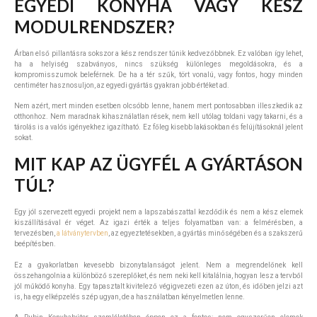
EGYEDI KONYHA VAGY KÉSZ
MODULRENDSZER?
Árban első pillantásra sokszor a kész rendszer tűnik kedvezőbbnek. Ez valóban így lehet,
ha a helyiség szabványos, nincs szükség különleges megoldásokra, és a
kompromisszumok beleférnek. De ha a tér szűk, tört vonalú, vagy fontos, hogy minden
centiméter hasznosuljon, az egyedi gyártás gyakran jobb értéket ad.
Nem azért, mert minden esetben olcsóbb lenne, hanem mert pontosabban illeszkedik az
otthonhoz. Nem maradnak kihasználatlan rések, nem kell utólag toldani vagy takarni, és a
tárolás is a valós igényekhez igazítható. Ez főleg kisebb lakásokban és felújításoknál jelent
sokat.
MIT KAP AZ ÜGYFÉL A GYÁRTÁSON
TÚL?
Egy jól szervezett egyedi projekt nem a lapszabászattal kezdődik és nem a kész elemek
kiszállításával ér véget. Az igazi érték a teljes folyamatban van: a felmérésben, a
tervezésben,
a látványtervben
, az egyeztetésekben, a gyártás minőségében és a szakszerű
beépítésben.
Ez a gyakorlatban kevesebb bizonytalanságot jelent. Nem a megrendelőnek kell
összehangolnia a különböző szereplőket, és nem neki kell kitalálnia, hogyan lesz a tervből
jól működő konyha. Egy tapasztalt kivitelező végigvezeti ezen az úton, és időben jelzi azt
is, ha egy elképzelés szép ugyan, de a használatban kényelmetlen lenne.