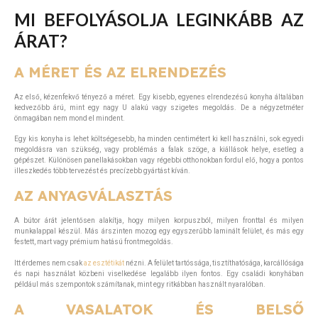
MI BEFOLYÁSOLJA LEGINKÁBB AZ
ÁRAT?
A MÉRET ÉS AZ ELRENDEZÉS
Az első, kézenfekvő tényező a méret. Egy kisebb, egyenes elrendezésű konyha általában
kedvezőbb árú, mint egy nagy U alakú vagy szigetes megoldás. De a négyzetméter
önmagában nem mond el mindent.
Egy kis konyha is lehet költségesebb, ha minden centimétert ki kell használni, sok egyedi
megoldásra van szükség, vagy problémás a falak szöge, a kiállások helye, esetleg a
gépészet. Különösen panellakásokban vagy régebbi otthonokban fordul elő, hogy a pontos
illeszkedés több tervezést és precízebb gyártást kíván.
AZ ANYAGVÁLASZTÁS
A bútor árát jelentősen alakítja, hogy milyen korpuszból, milyen fronttal és milyen
munkalappal készül. Más árszinten mozog egy egyszerűbb laminált felület, és más egy
festett, mart vagy prémium hatású frontmegoldás.
Itt érdemes nem csak
az esztétikát
nézni. A felület tartóssága, tisztíthatósága, karcállósága
és napi használat közbeni viselkedése legalább ilyen fontos. Egy családi konyhában
például más szempontok számítanak, mint egy ritkábban használt nyaralóban.
A VASALATOK ÉS BELSŐ