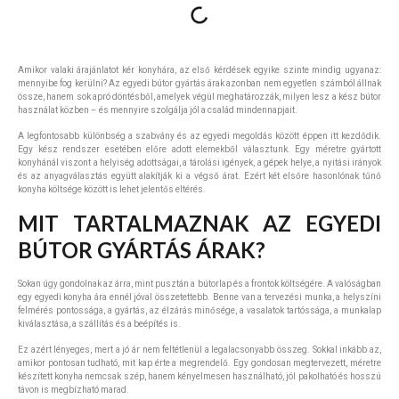
Amikor valaki árajánlatot kér konyhára, az első kérdések egyike szinte mindig ugyanaz:
mennyibe fog kerülni? Az egyedi bútor gyártás árak azonban nem egyetlen számból állnak
össze, hanem sok apró döntésből, amelyek végül meghatározzák, milyen lesz a kész bútor
használat közben – és mennyire szolgálja jól a család mindennapjait.
A legfontosabb különbség a szabvány és az egyedi megoldás között éppen itt kezdődik.
Egy kész rendszer esetében előre adott elemekből választunk. Egy méretre gyártott
konyhánál viszont a helyiség adottságai, a tárolási igények, a gépek helye, a nyitási irányok
és az anyagválasztás együtt alakítják ki a végső árat. Ezért két elsőre hasonlónak tűnő
konyha költsége között is lehet jelentős eltérés.
MIT TARTALMAZNAK AZ EGYEDI
BÚTOR GYÁRTÁS ÁRAK?
Sokan úgy gondolnak az árra, mint pusztán a bútorlap és a frontok költségére. A valóságban
egy egyedi konyha ára ennél jóval összetettebb. Benne van a tervezési munka, a helyszíni
felmérés pontossága, a gyártás, az élzárás minősége, a vasalatok tartóssága, a munkalap
kiválasztása, a szállítás és a beépítés is.
Ez azért lényeges, mert a jó ár nem feltétlenül a legalacsonyabb összeg. Sokkal inkább az,
amikor pontosan tudható, mit kap érte a megrendelő. Egy gondosan megtervezett, méretre
készített konyha nemcsak szép, hanem kényelmesen használható, jól pakolható és hosszú
távon is megbízható marad.