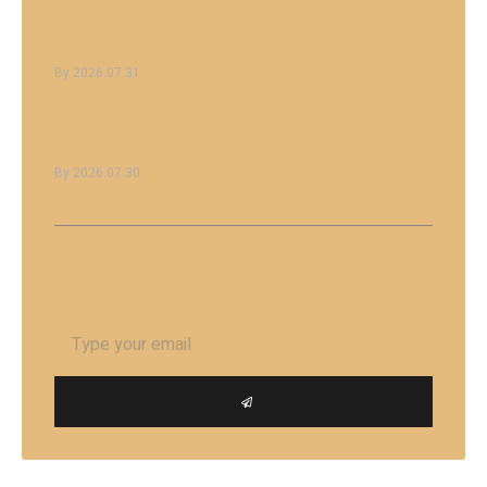
7 HIBA A KONYHATERVEZÉS SORÁN,
AMIT KERÜLNI KELL
2026.07.31.
KIS GARZONKONYHA ÁTALAKÍTÁSI
PÉLDA OTTHONRA
2026.07.30.
DON'T MISS
OUR UPDATE