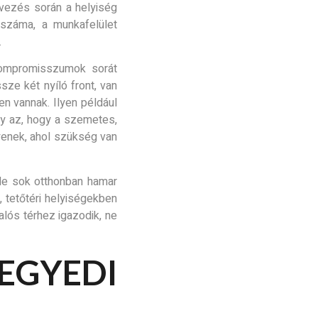
rvezés során a helyiség
tszáma, a munkafelület
.
kompromisszumok sorát
ze két nyíló front, van
n vannak. Ilyen például
gy az, hogy a szemetes,
yenek, ahol szükség van
e sok otthonban hamar
, tetőtéri helyiségekben
alós térhez igazodik, ne
EGYEDI