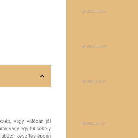
LÉPÉSEI OTTHON
2026.08.06.
KIS KONYHA
ELRENDEZÉS
TERVEZÉSE OKOS
2026.08.04.
8 KONYHA FELMÉR
ELŐTTI TEENDŐ, 
SZÁMÍT
2026.08.02.
7 HIBA A
KONYHATERVEZÉS
SORÁN, AMIT KER
KELL
szép, vagy valóban jól
2026.07.31.
arok vagy egy túl sekély
yhabútor készítés éppen
KIS GARZONKONY