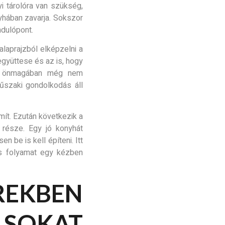
yi tárolóra van szükség,
nyhában zavarja. Sokszor
dulópont.
laprajzból elképzelni a
 együttese és az is, hogy
rv önmagában még nem
űszaki gondolkodás áll
ít. Ezután következik a
s része. Egy jó konyhát
n be is kell építeni. Itt
jes folyamat egy kézben
KBEN
SOKAT