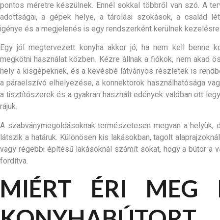
pontos méretre készülnek. Ennél sokkal többről van szó. A te
adottságai, a gépek helye, a tárolási szokások, a család lé
igénye és a megjelenés is egy rendszerként kerülnek kezelésre
Egy jól megtervezett konyha akkor jó, ha nem kell benne 
megkötni használat közben. Kézre állnak a fiókok, nem akad öss
hely a kisgépeknek, és a kevésbé látványos részletek is rendbe
a páraelszívó elhelyezése, a konnektorok használhatósága va
a tisztítószerek és a gyakran használt edények valóban ott leg
rájuk.
A szabványmegoldásoknak természetesen megvan a helyük, d
látszik a határuk. Különösen kis lakásokban, tagolt alaprajzoknál
vagy régebbi építésű lakásoknál számít sokat, hogy a bútor a v
fordítva.
MIÉRT ÉRI MEG 
KONYHABÚTORT