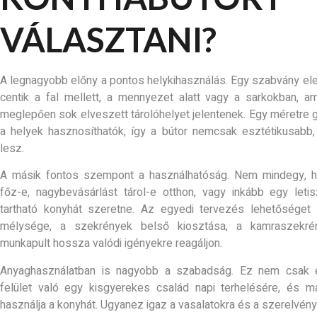
VÁLASZTANI?
A legnagyobb előny a pontos helykihasználás. Egy szabvány e
centik a fal mellett, a mennyezet alatt vagy a sarkokban,
meglepően sok elveszett tárolóhelyet jelentenek. Egy méretre 
a helyek hasznosíthatók, így a bútor nemcsak esztétikusabb,
lesz.
A másik fontos szempont a használhatóság. Nem mindegy, ho
főz-e, nagybevásárlást tárol-e otthon, vagy inkább egy leti
tartható konyhát szeretne. Az egyedi tervezés lehetőséget 
mélysége, a szekrények belső kiosztása, a kamraszekrén
munkapult hossza valódi igényekre reagáljon.
Anyaghasználatban is nagyobb a szabadság. Ez nem csak e
felület való egy kisgyerekes család napi terhelésére, és má
használja a konyhát. Ugyanez igaz a vasalatokra és a szerelvény