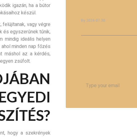
ÁTALAKÍTÁSI PÉL
ödik igazán, ha a bútor
OTTHONRA
kásaihoz készül.
2026.07.30.
 felújítanak, vagy végre
k és egyszerűnek tűnik,
m mindig ideális helyen
, ahol minden nap főzés
DON'T MIS
nt máshol az a kérdés,
OUR UPDA
legyen zsúfolt.
ÓJÁBAN
EDI
ZÍTÉS?
ent, hogy a szekrények