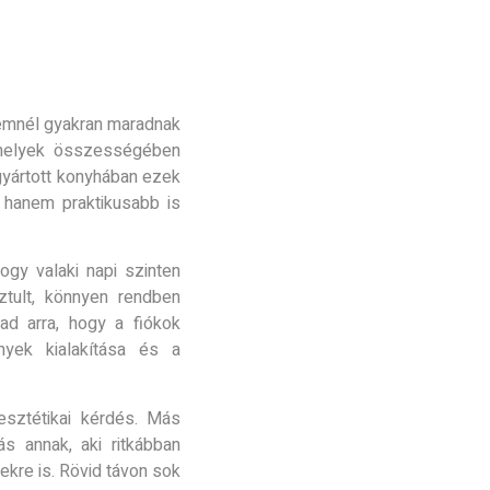
lemnél gyakran maradnak
 amelyek összességében
gyártott konyhában ezek
 hanem praktikusabb is
gy valaki napi szinten
sztult, könnyen rendben
ad arra, hogy a fiókok
yek kialakítása és a
sztétikai kérdés. Más
s annak, aki ritkábban
ekre is. Rövid távon sok