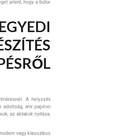
et jelent, hogy a bútor
EDI
SZÍTÉS
ÉSRŐL
mérésnél. A helyszíni
n adottság, ami papíron
sok, az ablakok nyitása,
y modern vagy klasszikus