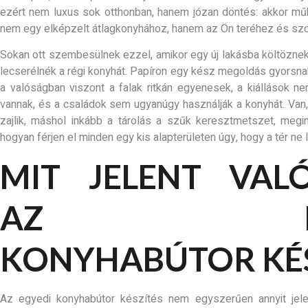
ezért nem luxus sok otthonban, hanem józan döntés: akkor műk
nem egy elképzelt átlagkonyhához, hanem az Ön teréhez és szo
Sokan ott szembesülnek ezzel, amikor egy új lakásba költöznek,
lecserélnék a régi konyhát. Papíron egy kész megoldás gyorsna
a valóságban viszont a falak ritkán egyenesek, a kiállások ne
vannak, és a családok sem ugyanúgy használják a konyhát. Van
zajlik, máshol inkább a tárolás a szűk keresztmetszet, megi
hogyan férjen el minden egy kis alapterületen úgy, hogy a tér ne 
MIT JELENT VAL
AZ EGY
KONYHABÚTOR KÉS
Az egyedi konyhabútor készítés nem egyszerűen annyit jel