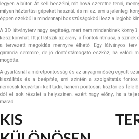
legyen a bútor. Át kell beszélni, mit hová szeretne tenni, menn
milyen háztartási gépeket használ, és mi az, ami a jelenlegi ko
éppen ezekből a mindennapi bosszúságokból lesz a legjobb kiin
A 3D látványterv nagy segítség, mert nem mindenkinek könnyű a
kész konyhát. Itt jól látszik az arány, a frontok ritmusa, a színek
a tervezett megoldás mennyire élhető. Egy látványos te
garancia semmire, de jó döntéstámogató eszköz, ha valódi m
mögötte.
A gyártásnál a méretpontosság és az anyagminőség együtt szám
kiszállítás és a beépítés, ami szintén a szolgáltatás fonto
nemcsak legyártani kell tudni, hanem pontosan, tisztán és felelőse
dől el sok részlet a helyszínen, ezért nagy előny, ha a tel
marad.
KIS TERE
KÜLÖNÖSEN 