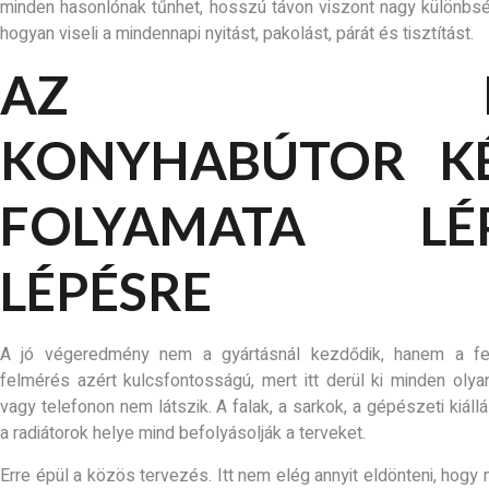
minden hasonlónak tűnhet, hosszú távon viszont nagy különbség
hogyan viseli a mindennapi nyitást, pakolást, párát és tisztítást.
AZ EGY
KONYHABÚTOR KÉ
FOLYAMATA LÉP
LÉPÉSRE
A jó végeredmény nem a gyártásnál kezdődik, hanem a fel
felmérés azért kulcsfontosságú, mert itt derül ki minden olya
vagy telefonon nem látszik. A falak, a sarkok, a gépészeti kiállá
a radiátorok helye mind befolyásolják a terveket.
Erre épül a közös tervezés. Itt nem elég annyit eldönteni, hog