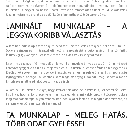
Számít a költségkeret is, de nem csak az induló ár. Egy olcsóbb megoldás akkor lesz
valóban kedvező, ha éveken át problémamentesen használható. Ugyanígy egy drágább
munkalap is megéri, ha hosszú távon kevesebb kompromisszumot kér. A jó választás
tehát mindig a használat, az esztétika és a fenntartható költség egyensúlya.
LAMINÁLT MUNKALAP – A
LEGGYAKORIBB VÁLASZTÁS
A laminált munkalap azért ennyire népszerű, mert ár-érték arányban nehéz felülmúlni.
Sokféle színben és mintázattal elérhető, a faerezetestől a betonhatásún át a kőmintás
felületekig, így könnyen illeszthető modern és klasszikus konyhákhoz is.
Napi használatra jó megoldás lehet, ha megfelelő vastagságú, jó minőségű
hordozóanyaggal készül, és a beépítés precíz. Ez utóbbi különösen fontos a mosogató és a
főzőlap környékén, mert a gyenge illesztés és a nem megfelelő élzárás a nedvesség
legnagyobb ellensége. Sok esetben nem maga az anyag hibásodik meg, hanem a rossz
kivitelezés miatt kezd felpúposodni vagy sérülni.
A laminált munkalap előnye, hogy kedvezőbb áron ad esztétikus, rendezett felületet.
Hátránya, hogy a forró edényeket nem szereti, és a mélyebb karcok, ütődések jobban
meglátszhatnak rajta. Olyan otthonokban ideális, ahol fontos a költségtudatos tervezés, de
a megjelenésből sem szeretnének engedni.
FA MUNKALAP – MELEG HATÁS,
TÖBB ODAFIGYELÉSSEL