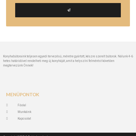
Konyhabútoraink teljesen egyedi tervezésű, méretre gyártott, készre szerelt bútorok. Nálunk 4-6
hetes határidővel rendelheti meg új konyháját, amit a helyszíni felmérést követően
megtervezünk Önnek!
MENÜPONTOK
Főolal
Munkáink
Kapcsolat