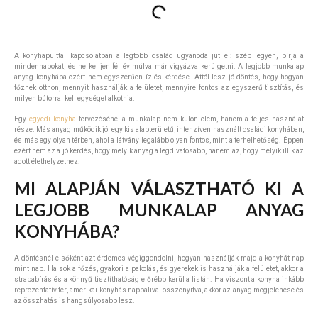
A konyhapulttal kapcsolatban a legtöbb család ugyanoda jut el: szép legyen, bírja a
mindennapokat, és ne kelljen fél év múlva már vigyázva kerülgetni. A legjobb munkalap
anyag konyhába ezért nem egyszerűen ízlés kérdése. Attól lesz jó döntés, hogy hogyan
főznek otthon, mennyit használják a felületet, mennyire fontos az egyszerű tisztítás, és
milyen bútorral kell egységet alkotnia.
Egy
egyedi konyha
tervezésénél a munkalap nem külön elem, hanem a teljes használat
része. Más anyag működik jól egy kis alapterületű, intenzíven használt családi konyhában,
és más egy olyan térben, ahol a látvány legalább olyan fontos, mint a terhelhetőség. Éppen
ezért nem az a jó kérdés, hogy melyik anyag a legdivatosabb, hanem az, hogy melyik illik az
adott élethelyzethez.
MI ALAPJÁN VÁLASZTHATÓ KI A
LEGJOBB MUNKALAP ANYAG
KONYHÁBA?
A döntésnél elsőként azt érdemes végiggondolni, hogyan használják majd a konyhát nap
mint nap. Ha sok a főzés, gyakori a pakolás, és gyerekek is használják a felületet, akkor a
strapabírás és a könnyű tisztíthatóság előrébb kerül a listán. Ha viszont a konyha inkább
reprezentatív tér, amerikai konyhás nappalival összenyitva, akkor az anyag megjelenése és
az összhatás is hangsúlyosabb lesz.