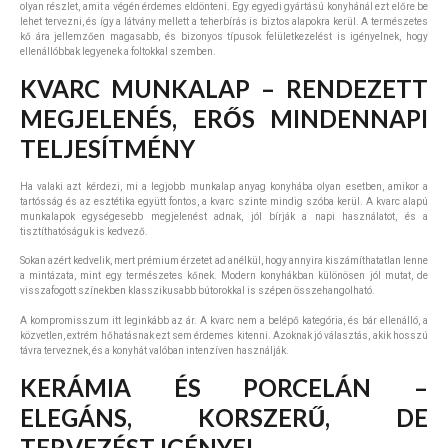
olyan részlet, amit a végén érdemes eldönteni. Egy egyedi gyártású konyhánál ezt előre be
lehet tervezni, és így a látvány mellett a teherbírás is biztos alapokra kerül. A természetes
kő ára jellemzően magasabb, és bizonyos típusok felületkezelést is igényelnek, hogy
ellenállóbbak legyenek a foltokkal szemben.
KVARC MUNKALAP – RENDEZETT
MEGJELENÉS, ERŐS MINDENNAPI
TELJESÍTMÉNY
Ha valaki azt kérdezi, mi a legjobb munkalap anyag konyhába olyan esetben, amikor a
tartósság és az esztétika együtt fontos, a kvarc szinte mindig szóba kerül. A kvarc alapú
munkalapok egységesebb megjelenést adnak, jól bírják a napi használatot, és a
tisztíthatóságuk is kedvező.
Sokan azért kedvelik, mert prémium érzetet ad anélkül, hogy annyira kiszámíthatatlan lenne
a mintázata, mint egy természetes kőnek. Modern konyhákban különösen jól mutat, de
visszafogott színekben klasszikusabb bútorokkal is szépen összehangolható.
A kompromisszum itt leginkább az ár. A kvarc nem a belépő kategória, és bár ellenálló, a
közvetlen, extrém hőhatásnak ezt sem érdemes kitenni. Azoknak jó választás, akik hosszú
távra terveznek, és a konyhát valóban intenzíven használják.
KERÁMIA ÉS PORCELÁN –
ELEGÁNS, KORSZERŰ, DE
TERVEZÉST IGÉNYEL