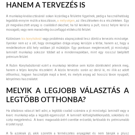
HANEM A TERVEZÉS IS
A munkalap kiválasztásánál sokan kizárólag a felületre figyelnek, pedig a használhatóság
legalább ennyire múlik a kiosztáson,
a mélységen
, az illesztéseken és a részleteken. Egy
jól megválasztott anyag is csalódást okozhat, ha túl keskeny a pult, rossz helyre kerül a
mosogató, vagy nem marad elég összefüggő előkészítő felület.
Különösen
kis konyháknál
vagy problémás alaprajzoknál lesz döntő a tervezés minősége.
Ilyenkor nem az a cél, hogy önmagában drága anyag kerüljön a térbe, hanem az, hogy a
rendelkezésre álló hely valóban jól működjön. Egy pontosan megtervezett, jó minőségű
laminált munkalap sokszor többet ad a mindennapokban, mint egy rosszul beépített
prémium felület.
A Rubin Konyhabútornál ezért a munkalap kérdése sem külön döntésként jelenik meg,
hanem a teljes konyha részeként. A közös tervezés során az derül ki, mi illik az adott
otthonhoz, hogyan használják majd a teret, és melyik anyag ad hosszú távon nyugodt,
kényelmes használatot.
MELYIK A LEGJOBB VÁLASZTÁS A
LEGTÖBB OTTHONBA?
Ha általános választ kell adni, a legtöbb család számára a jó minőségű laminált vagy a
kvarc munkalap adja a legjobb egyensúlyt. A laminált költséghatékonyabb, sokoldalú és
szép megjelenésű. A kvarc magasabb árért cserébe erősebb, tartósabb és prémiumabb
érzetet nyújt.
A fa azoknak jó, akik szeretik a természetes anyagokat és nem bánják a plusz