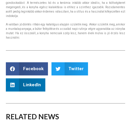
gondoskodást. A természetes kő és a kerámia inkább akkor ideális, ha a költségkeret
megengedi, és a konyha egész kialakítása is ehhez a szinthez igazodik. Rozsdamentes
acélt pedig leginkább akkor érdemes választani, ha a stílus és a használat kifejezetten ezt
indokolja.
A valóban jó döntés ritkán egy katalógus alapján születik meg. Akkor születik meg, amikor
a munkalap anyaga, a bútor felépítése és a család napi rutinja végre ugyanabba az irányba
mutat. Ha ez összeáll, a konyha nemcsak szép lesz, hanem évek múlva is jó érzés lesz
használni.
Facebook
Twitter
LinkedIn
RELATED
NEWS