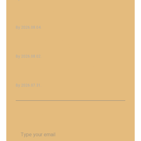
KIS KONYHA ELRENDEZÉS
TERVEZÉSE OKOSAN
2026.08.04.
8 KONYHA FELMÉRÉS ELŐTTI
TEENDŐ, AMI SZÁMÍT
2026.08.02.
7 HIBA A KONYHATERVEZÉS SORÁN,
AMIT KERÜLNI KELL
2026.07.31.
DON'T MISS
OUR UPDATE