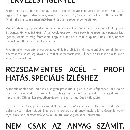
A kerámia alapú munkalapok az utóbbi években egyre népszerűbbek lettek. Ennek oka
egyszerű: nagyon látványosak, kiválóan bírják a hőt, és a felületük kifejezetten ellenálló.
Minimalista, modern enteriőrökben különösen szépen érvényesülnek.
Van azonban egy gyakorlati oldala is a döntésnek. A kerámia merev, speciális feldolgozást
és pontos kivitelezést kíván. A sarkok, kivágások, illesztések tervezése nagy pontosságot
igényel, ezért itt még fontosabb, hogy a bútor és a munkalap ne külön-külön, hanem
összehangolt rendszerként készüljön.
A kerámia jó megoldás lehet azoknak, akik letisztult, időtálló megjelenést keresnek, és nem
szeretnének sokat foglalkozni a felület karbantartásával. Árban ez is inkább a felsőbb
kategóriába tartozik.
ROZSDAMENTES ACÉL – PROFI
HATÁS, SPECIÁLIS ÍZLÉSHEZ
A rozsdamentes acél munkalap nagyon praktikus, higiénikus és kifejezetten jól bírja az
intenzív használatot. Nem véletlen, hogy vendéglátó konyhákban is gyakran ezt
használják. Otthoni környezetben viszont erősen stílusfüggő választás.
Egy ipari jellegű vagy modern konyhában remekül működhet, de családiasabb enteriőrben
sokaknak túl hideg hatású. Emellett a karcok és az ujjlenyomatok is láthatóbbak lehetnek
rajta, ami a napi érzetet befolyásolja. Praktikus anyag, de nem univerzális.
NEM CSAK AZ ANYAG SZÁMÍT,