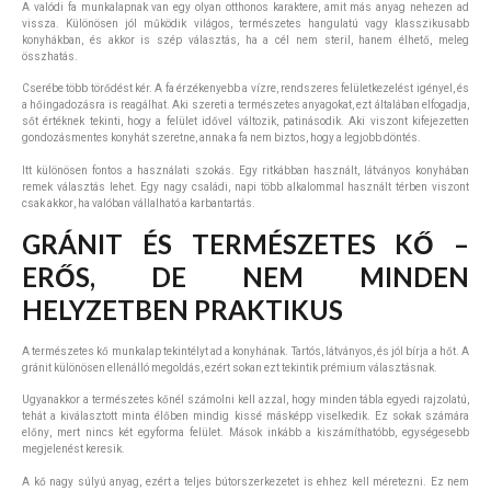
A valódi fa munkalapnak van egy olyan otthonos karaktere, amit más anyag nehezen ad
vissza. Különösen jól működik világos, természetes hangulatú vagy klasszikusabb
konyhákban, és akkor is szép választás, ha a cél nem steril, hanem élhető, meleg
összhatás.
Cserébe több törődést kér. A fa érzékenyebb a vízre, rendszeres felületkezelést igényel, és
a hőingadozásra is reagálhat. Aki szereti a természetes anyagokat, ezt általában elfogadja,
sőt értéknek tekinti, hogy a felület idővel változik, patinásodik. Aki viszont kifejezetten
gondozásmentes konyhát szeretne, annak a fa nem biztos, hogy a legjobb döntés.
Itt különösen fontos a használati szokás. Egy ritkábban használt, látványos konyhában
remek választás lehet. Egy nagy családi, napi több alkalommal használt térben viszont
csak akkor, ha valóban vállalható a karbantartás.
GRÁNIT ÉS TERMÉSZETES KŐ –
ERŐS, DE NEM MINDEN
HELYZETBEN PRAKTIKUS
A természetes kő munkalap tekintélyt ad a konyhának. Tartós, látványos, és jól bírja a hőt. A
gránit különösen ellenálló megoldás, ezért sokan ezt tekintik prémium választásnak.
Ugyanakkor a természetes kőnél számolni kell azzal, hogy minden tábla egyedi rajzolatú,
tehát a kiválasztott minta élőben mindig kissé másképp viselkedik. Ez sokak számára
előny, mert nincs két egyforma felület. Mások inkább a kiszámíthatóbb, egységesebb
megjelenést keresik.
A kő nagy súlyú anyag, ezért a teljes bútorszerkezetet is ehhez kell méretezni. Ez nem