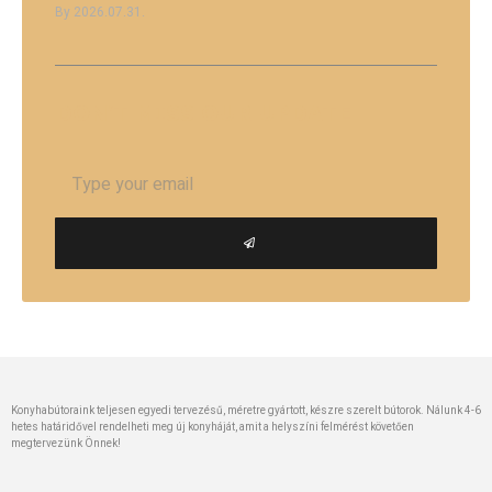
2026.07.31.
DON'T MISS
OUR UPDATE
Konyhabútoraink teljesen egyedi tervezésű, méretre gyártott, készre szerelt bútorok. Nálunk 4-6
hetes határidővel rendelheti meg új konyháját, amit a helyszíni felmérést követően
megtervezünk Önnek!