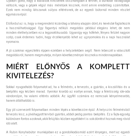
Gyakori gond, hogy a kiállások nincsenek összhangban a tervvel, a burkolat vastagsága
változik, vagy a gépek végül más méretűek lesznek, mint amire eredetileg számítottak.
Ezek nem mindig látszanak súlyos eltérésnek, de az egyedi bútornál minden részlet
egymásra épül.
Előfordul az is, hogy a megrendelő kizárólag a látvány alapján dönt, és kevésbé foglalkozik
a használhatósággal. Egy fogantyú nélküli megoldás például elegáns lehet, de nem
minden élethelyzetben ez a legpraktikusabb. Ugyanígy egy hófehér, fényes felület nagyon
szép, csak érdemes tudni, hogy érzékenyebb lehet az ujjnyomokra és a napi használat
nyomaira.
A jó szakmai egyeztetés éppen ezekben a helyzetekben segít. Nem lebeszél a választott
megoldásról, hanem megmutatja, milyen következményei lesznek a mindennapokban.
MIÉRT ELŐNYÖS A KOMPLETT
KIVITELEZÉS?
Sokkal nyugodtabb folyamatot ad, ha a felmérés, a tervezés, a gyártás, a kiszállítás és a
beépítés egy kézben marad. Ilyenkor kisebb az esélye annak, hogy a felelősség ide-oda
vándoroljon, ha valami eltérés adódik. Az ügyfél számára ez nemcsak kényelmesebb,
hanem átláthatóbb is.
Egy jól szervezett folyamatban minden lépés a következőre épül. A helyszíni felmérésből
tervezés lesz, a jóváhagyott tervből gyártás, abból pedig pontos beépítés. Ez a fajta egység
különösen fontos azoknak, akik felújítás közben egyébként is sok döntést hoznak meg rövid
idő alatt.
A Rubin Konyhabútor munkájában ez a gondolkodásmód azért lényeges, mert az egyedi