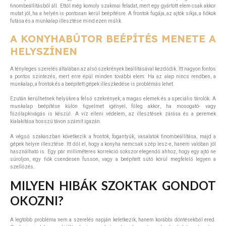
finombeállításból áll. Ettől még komoly szakmai feladat, mert egy gyártott elem csak akkor
mutat jól, ha a helyén is pontosan kerül beépítésre. A frontok fugája, az ajtók síkja, a fiókok
futása és a munkalap illesztése mind ezen múlik.
A KONYHABÚTOR BEÉPÍTÉS MENETE A
HELYSZÍNEN
A tényleges szerelés általában az alsó szekrények beállításával kezdődik. Itt nagyon fontos
a pontos szintezés, mert erre épül minden további elem. Ha az alap nincs rendben, a
munkalap, a frontok és a beépített gépek illeszkedése is problémás lehet.
Ezután kerülhetnek helyükre a felső szekrények, a magas elemek és a speciális tárolók. A
munkalap beépítése külön figyelmet igényel, főleg akkor, ha mosogató- vagy
főzőlapkivágás is készül. A víz elleni védelem, az illesztések zárása és a peremek
kialakítása hosszú távon számít igazán.
A végső szakaszban következik a frontok, fogantyúk, vasalatok finombeállítása, majd a
gépek helyre illesztése. Itt dől el, hogy a konyha nemcsak szép lesz-e, hanem valóban jól
használható is. Egy pár milliméteres korrekció sokszor elegendő ahhoz, hogy egy ajtó ne
súroljon, egy fiók csendesen fusson, vagy a beépített sütő körül megfelelő legyen a
szellőzés.
MILYEN HIBÁK SZOKTAK GONDOT
OKOZNI?
A legtöbb probléma nem a szerelés napján keletkezik, hanem korábbi döntésekből ered.