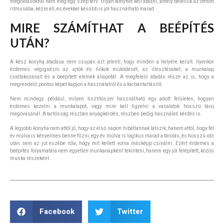
megoldásoknál nem elég egy szép terv. Olyan konyhát kell átadni, amely beleillik az otthon
ritmusába, kézre áll, és évekkel később is jól használható marad.
MIRE SZÁMÍTHAT A BEÉPÍTÉS
UTÁN?
A kész konyha átadása nem csupán azt jelenti, hogy minden a helyére került. Ilyenkor
érdemes végignézni az ajtók és fiókok működését, az illesztéseket, a munkalap
csatlakozásait és a beépített elemek állapotát. A megfelelő átadás része az is, hogy a
megrendelő pontos képet kapjon a használatról és a karbantartásról.
Nem mindegy például, milyen tisztítószer használható egy adott felületen, hogyan
érdemes kezelni a munkalapot, vagy mire kell figyelni a vasalatok hosszú távú
megóvásánál. A tartósság részben anyagkérdés, részben pedig használati kérdés is.
A legjobb konyha nem attól jó, hogy az első napon hibátlannak látszik, hanem attól, hogy fél
év múlva is kényelmes benne főzni, egy év múlva is logikus marad a tárolás, és hosszú idő
után sem az jut eszébe róla, hogy mit kellett volna másképp csinálni. Ezért érdemes a
beépítés folyamatára nem egyetlen munkanapként tekinteni, hanem egy jól felépített, közös
munka részeként.
Facebook
Twitter