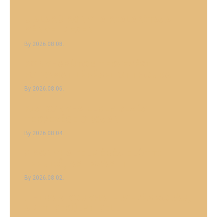
U ALAKÚ KONYHA KIALAKÍTÁSA
KÉNYELMESEN
2026.08.08.
KONYHABÚTOR TERVEZÉSI
FOLYAMAT LÉPÉSEI OTTHONRA
2026.08.06.
KIS KONYHA ELRENDEZÉS
TERVEZÉSE OKOSAN
2026.08.04.
8 KONYHA FELMÉRÉS ELŐTTI
TEENDŐ, AMI SZÁMÍT
2026.08.02.
7 HIBA A KONYHATERVEZÉS SORÁN,
AMIT KERÜLNI KELL