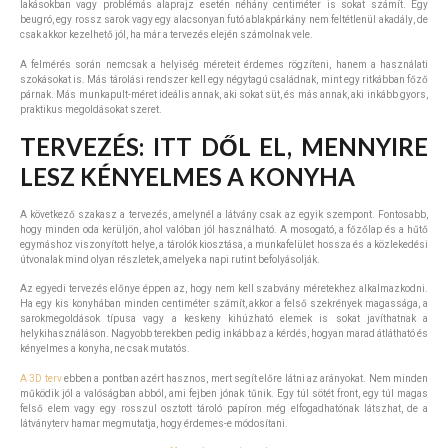
lakásokban vagy problémás alaprajz esetén néhány centiméter is sokat számít. Egy
beugró, egy rossz sarok vagy egy alacsonyan futó ablakpárkány nem feltétlenül akadály, de
csak akkor kezelhető jól, ha már a tervezés elején számolnak vele.
A felmérés során nemcsak a helyiség méreteit érdemes rögzíteni, hanem a használati
szokásokat is. Más tárolási rendszer kell egy négytagú családnak, mint egy ritkábban főző
párnak. Más munkapult-méret ideális annak, aki sokat süt, és más annak, aki inkább gyors,
praktikus megoldásokat szeret.
TERVEZÉS: ITT DŐL EL, MENNYIRE
LESZ KÉNYELMES A KONYHA
A következő szakasz a tervezés, amelynél a látvány csak az egyik szempont. Fontosabb,
hogy minden oda kerüljön, ahol valóban jól használható. A mosogató, a főzőlap és a hűtő
egymáshoz viszonyított helye, a tárolók kiosztása, a munkafelület hossza és a közlekedési
útvonalak mind olyan részletek, amelyek a napi rutint befolyásolják.
Az egyedi tervezés előnye éppen az, hogy nem kell szabvány méretekhez alkalmazkodni.
Ha egy kis konyhában minden centiméter számít, akkor a felső szekrények magassága, a
sarokmegoldások típusa vagy a keskeny kihúzható elemek is sokat javíthatnak a
helykihasználáson. Nagyobb terekben pedig inkább az a kérdés, hogyan marad átlátható és
kényelmes a konyha, ne csak mutatós.
A 3D terv
ebben a pontban azért hasznos, mert segít előre látni az arányokat. Nem minden
működik jól a valóságban abból, ami fejben jónak tűnik. Egy túl sötét front, egy túl magas
felső elem vagy egy rosszul osztott tároló papíron még elfogadhatónak látszhat, de a
látványterv hamar megmutatja, hogy érdemes-e módosítani.