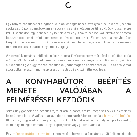
Egy konyha beépítésénél a legtöbb kellemetlenséget nem a látványos hibák okozzák, hanem
azok az apró pontatlanságok, amelyek csak használat közben derülnek ki. Egy rossz helyre
került konnektor, egy nehezen nyíló fiók vagy egy szűkre hagyott közlekedősáv naponta
bosszantóbb lehet, mint egy kevésbé divatos frontszín. Éppen ezért a konyhabútor
beépítés menete nem pusztán szerelési kérdés, hanem egy olyan folyamat, amelynek
minden lépése a későbbi kényelmet szolgálja.
Az egyedi konyháknál különösen igaz, hogy a jó végeredmény már jóval a beépítés napja
előtt eldől. A pontos felmérés, a közös tervezés, az anyagválasztás és a gyártási
előkészítés ugyanúgy része a beépítésnek, mint maga az összeszerelés. Ha ez a folyamat
átgondolt, a helyszíni munka gyorsabb, tisztább és kiszámíthatóbb lesz.
A KONYHABÚTOR BEÉPÍTÉS
MENETE VALÓJÁBAN A
FELMÉRÉSSEL KEZDŐDIK
Sokan úgy gondolnak a beépítésre, mint arra a napra, amikor megérkeznek az elemek és
felkerülnek a falra. A valóságban azonban a munka első fontos pontja a
helyszíni felmérés
.
Itt derül ki, hogy a falak mennyire egyenesek, hol futnak a kiállások, milyen a padló szintje,
és mennyi mozgástér marad a nyíló ajtók, fiókok vagy gépek számára.
Egy
méretre gyártott konyhánál
nincs valódi helye a találgatásnak. Különösen kisebb