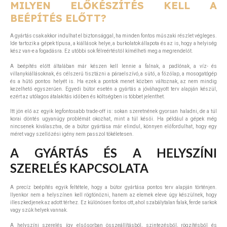
MILYEN ELŐKÉSZÍTÉS KELL A
BEÉPÍTÉS ELŐTT?
A gyártás csak akkor indulhat el biztonsággal, ha minden fontos műszaki részlet végleges.
Ide tartozik a gépek típusa, a kiállások helye, a burkolatok állapota és az is, hogy a helyiség
kész van-e a fogadásra. Ez utóbbi sok félreértéstől kímélheti meg a megrendelőt.
A beépítés előtt általában már készen kell lennie a falnak, a padlónak, a víz- és
villanykiállásoknak, és célszerű tisztázni a páraelszívó, a sütő, a főzőlap, a mosogatógép
és a hűtő pontos helyét is. Ha ezek a pontok menet közben változnak, az nem mindig
kezelhető egyszerűen. Egyedi bútor esetén a gyártás a jóváhagyott terv alapján készül,
ezért az utólagos átalakítás időben és költségben is többet jelenthet.
Itt jön elő az egyik legfontosabb trade-off is: sokan szeretnének gyorsan haladni, de a túl
korai döntés ugyanúgy problémát okozhat, mint a túl késői. Ha például a gépek még
nincsenek kiválasztva, de a bútor gyártása már elindul, könnyen előfordulhat, hogy egy
méret vagy szellőzési igény nem passzol tökéletesen.
A GYÁRTÁS ÉS A HELYSZÍNI
SZERELÉS KAPCSOLATA
A precíz beépítés egyik feltétele, hogy a bútor gyártása pontos terv alapján történjen.
Ilyenkor nem a helyszínen kell rögtönözni, hanem az elemek eleve úgy készülnek, hogy
illeszkedjenek az adott térhez. Ez különösen fontos ott, ahol szabálytalan falak, ferde sarkok
vagy szűk helyek vannak.
A helyszíni szerelés így elsősorban összeállításból, szintezésből, rögzítésből és