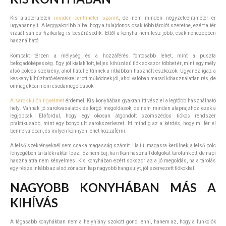
Kis alapterületen
minden centiméter számít
, de nem minden négyzetcentiméter ér
ugyanannyit. A leggyakoribb hiba, hogy a tulajdonos csak több tárolót szeretne, ezért a tér
vizuálisan és fizikailag is besűrűsödik. Ettől a konyha nem lesz jobb, csak nehezebben
használható.
Kompakt térben a mélység és a hozzáférés fontosabb lehet, mint a puszta
befogadóképesség. Egy jól kialakított, teljes kihúzású fiók sokszor többet ér, mint egy mély
alsó polcos szekrény, ahol hátul eltűnnek a ritkábban használt eszközök. Ugyanez igaz a
keskeny kihúzható elemekre is: ott működnek jól, ahol valóban marad kihasználatlan rés, de
önmagukban nem csodamegoldások.
A sarok külön figyelmet
érdemel. Kis konyhában gyakran itt vész el a legtöbb használható
hely. Vannak jó sarokvasalatok és forgó megoldások, de nem minden alaprajzhoz ezek a
legjobbak. Előfordul, hogy egy okosan átgondolt szomszédos fiókos rendszer
praktikusabb, mint egy bonyolult sarokszerkezet. Itt mindig az a kérdés, hogy mi fér el
benne valóban, és milyen könnyen lehet hozzáférni.
A felső szekrényeknél sem csak a magasság számít. Ha túl magasra kerülnek, a felső polc
lényegében tartalék raktár lesz. Ez nem baj, ha ritkán használt dolgokat tárolunk ott, de napi
használatra nem kényelmes. Kis konyhában ezért sokszor az a jó megoldás, ha a tárolás
egy része inkább az alsó zónában kap nagyobb hangsúlyt, jól szervezett fiókokkal.
NAGYOBB KONYHÁBAN MÁS A
KIHÍVÁS
A tágasabb konyhákban nem a helyhiány szokott gond lenni, hanem az, hogy a funkciók