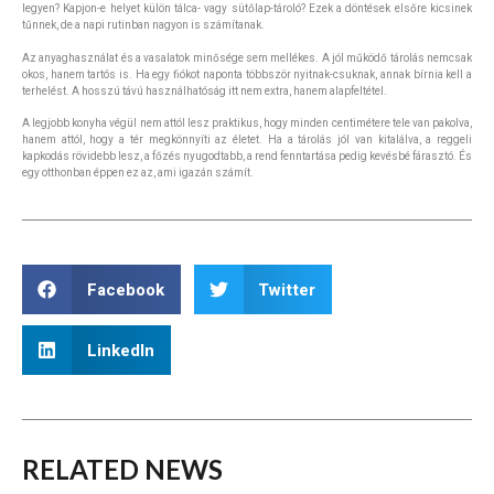
legyen? Kapjon-e helyet külön tálca- vagy sütőlap-tároló? Ezek a döntések elsőre kicsinek
tűnnek, de a napi rutinban nagyon is számítanak.
Az anyaghasználat és a vasalatok minősége sem mellékes. A jól működő tárolás nemcsak
okos, hanem tartós is. Ha egy fiókot naponta többször nyitnak-csuknak, annak bírnia kell a
terhelést. A hosszú távú használhatóság itt nem extra, hanem alapfeltétel.
A legjobb konyha végül nem attól lesz praktikus, hogy minden centimétere tele van pakolva,
hanem attól, hogy a tér megkönnyíti az életet. Ha a tárolás jól van kitalálva, a reggeli
kapkodás rövidebb lesz, a főzés nyugodtabb, a rend fenntartása pedig kevésbé fárasztó. És
egy otthonban éppen ez az, ami igazán számít.
Facebook
Twitter
LinkedIn
RELATED
NEWS