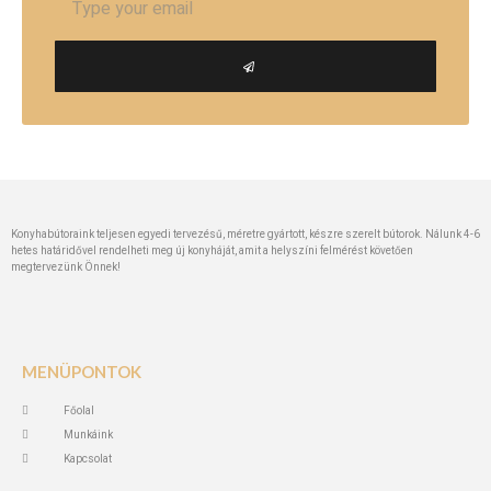
Konyhabútoraink teljesen egyedi tervezésű, méretre gyártott, készre szerelt bútorok. Nálunk 4-6
hetes határidővel rendelheti meg új konyháját, amit a helyszíni felmérést követően
megtervezünk Önnek!
MENÜPONTOK
Főolal
Munkáink
Kapcsolat