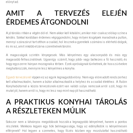
előnyt ad.
AMIT A TERVEZÉS ELEJÉN
ÉRDEMES ÁTGONDOLNI
A jó tárolás ritkán a végén dől el. Nem akkor kell kitalálni, amikor már csak az előlap színe a
kérdés. Sokkal korábban érdemes végiggondolni, hogy milyen kisgépek maradnak a pulton,
mennyi szárazárut tart otthon a család, hol lesznek a gyerekek számára is elérhető dolgok,
és mi az, amit inkább elzárva szeretnének tárolni.
A magasságok szintén lényegesek. Más kényelmes egy alacsonyabb és más egy
magasabb felhasználónak. Ugyanígy számít, hogy jobb- vagy balkezes a fő használó, és
hogy egyszerre hányan mozognak a térben. Ezek apróságnak tűnhetnek, de hosszú évekre
meghatározzák, mennyire lesz kényelmes a konyha.
Egyedi tervezésnél
éppen ez az egyik legnagyobb előny. Nem egy előre adott rendszerhez
kell alkalmazkodni, hanem a bútor alkalmazkodik a helyhez és a család életéhez. A Rubin
Konyhabútornál a közös tervezésnek ezért van valódi súlya: nemcsak arról szól, hogy mi
mutat jól, hanem arról is, hogy mi lesz nap mint nap jól használható.
A PRAKTIKUS KONYHAI TÁROLÁS
A RÉSZLETEKEN MÚLIK
Sokszor nem a látványos megoldások hozzák a legnagyobb kényelmet, hanem a pontos
részletek. Mekkora legyen egy fiók belmagassága, hogy az edényfedők is kényelmesen
elférjenek? Hol legyen a szemetes, hogy főzés közben egy mozdulattal használható