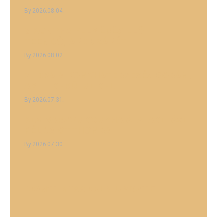
2026.08.04.
8 KONYHA FELMÉRÉS ELŐTTI
TEENDŐ, AMI SZÁMÍT
2026.08.02.
7 HIBA A KONYHATERVEZÉS SORÁN,
AMIT KERÜLNI KELL
2026.07.31.
KIS GARZONKONYHA ÁTALAKÍTÁSI
PÉLDA OTTHONRA
2026.07.30.
DON'T MISS
OUR UPDATE