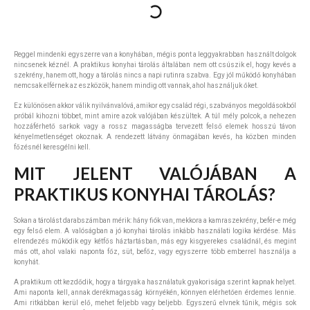
Reggel mindenki egyszerre van a konyhában, mégis pont a leggyakrabban használt dolgok
nincsenek kéznél. A praktikus konyhai tárolás általában nem ott csúszik el, hogy kevés a
szekrény, hanem ott, hogy a tárolás nincs a napi rutinra szabva. Egy jól működő konyhában
nemcsak elférnek az eszközök, hanem mindig ott vannak, ahol használjuk őket.
Ez különösen akkor válik nyilvánvalóvá, amikor egy család régi, szabványos megoldásokból
próbál kihozni többet, mint amire azok valójában készültek. A túl mély polcok, a nehezen
hozzáférhető sarkok vagy a rossz magasságba tervezett felső elemek hosszú távon
kényelmetlenséget okoznak. A rendezett látvány önmagában kevés, ha közben minden
főzésnél keresgélni kell.
MIT JELENT VALÓJÁBAN A
PRAKTIKUS KONYHAI TÁROLÁS?
Sokan a tárolást darabszámban mérik: hány fiók van, mekkora a kamraszekrény, befér-e még
egy felső elem. A valóságban a jó konyhai tárolás inkább használati logika kérdése. Más
elrendezés működik egy kétfős háztartásban, más egy kisgyerekes családnál, és megint
más ott, ahol valaki naponta főz, süt, befőz, vagy egyszerre több emberrel használja a
konyhát.
A praktikum ott kezdődik, hogy a tárgyak a használatuk gyakorisága szerint kapnak helyet.
Ami naponta kell, annak derékmagasság környékén, könnyen elérhetően érdemes lennie.
Ami ritkábban kerül elő, mehet feljebb vagy beljebb. Egyszerű elvnek tűnik, mégis sok