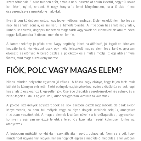
szétszóródnak. Elsőre minden elfér, aztán a napi használat során kiderül, hogy túl sokat
kell lépni, nyitni, keresni. A nagy konyha is lehet kényelmetlen, ha a tárolás nincs
összerendezve a munkafolyamatokkal.
Ilyen térben különösen fontos, hogy legyen világos rendszer. Érdemes eldönteni, hol lesz a
napi használat zónája, és mi kerül a háttértárolásba. A ritkábban használt nagy tálak,
ünnepi készletek, kisgépek mehetnek magasabb vagy távolabbi elemekbe, de ami minden
reggel kell, annak a fő útvonal mentén kell lennie.
A kamraszekrény jó példa erre. Nagy segítség lehet, ha átlátható, jól tagolt és könnyen
hozzáférhető. Ha viszont csak egy mély, telepakolt magas elem lesz belőle, gyorsan
elveszíti az előnyét. A belső osztás, a polcközök és a nyitás módja itt legalább annyira
fontos, mint maga a szekrény mérete.
FIÓK, POLC VAGY MAGAS ELEM?
Nincs minden helyzetre egyetlen jó válasz. A fiókok nagy előnye, hogy teljes tartalmuk
látható és könnyen elérhető. Ezért edényekhez, tányérokhoz, evőeszközökhöz és sok napi
használatú eszközhöz kifejezetten jók. Cserébe drágább szerelvényekkel készülnek, és a
belső tagolásukra is figyelni kell, különben gyorsan kaotikussá válhatnak.
A polcos szekrények egyszerűbbek és sok esetben gazdaságosabbak, de csak akkor
kényelmesek, ha nem túl mélyek, vagy ha olyan dolgok kerülnek beléjük, amelyeket
ritkábban veszünk elő. A magas elemek kiválóan növelik a tárolókapacitást, ugyanakkor
könnyen vizuálisan nehézzé tehetik a teret. Kis konyhában ezért különösen fontos az
arányérzék.
A legjobban működő konyhákban ezek általában együtt dolgoznak. Nem az a cél, hogy
mindenből ugyanannyi legyen, hanem hogy ott legyen a megfelelő megoldás, ahol valóban