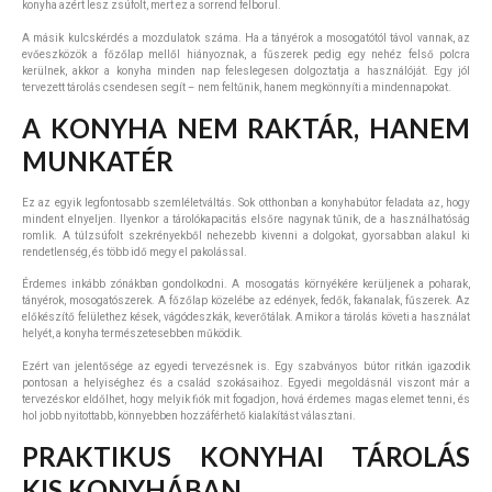
konyha azért lesz zsúfolt, mert ez a sorrend felborul.
A másik kulcskérdés a mozdulatok száma. Ha a tányérok a mosogatótól távol vannak, az
evőeszközök a főzőlap mellől hiányoznak, a fűszerek pedig egy nehéz felső polcra
kerülnek, akkor a konyha minden nap feleslegesen dolgoztatja a használóját. Egy jól
tervezett tárolás csendesen segít – nem feltűnik, hanem megkönnyíti a mindennapokat.
A KONYHA NEM RAKTÁR, HANEM
MUNKATÉR
Ez az egyik legfontosabb szemléletváltás. Sok otthonban a konyhabútor feladata az, hogy
mindent elnyeljen. Ilyenkor a tárolókapacitás elsőre nagynak tűnik, de a használhatóság
romlik. A túlzsúfolt szekrényekből nehezebb kivenni a dolgokat, gyorsabban alakul ki
rendetlenség, és több idő megy el pakolással.
Érdemes inkább zónákban gondolkodni. A mosogatás környékére kerüljenek a poharak,
tányérok, mosogatószerek. A főzőlap közelébe az edények, fedők, fakanalak, fűszerek. Az
előkészítő felülethez kések, vágódeszkák, keverőtálak. Amikor a tárolás követi a használat
helyét, a konyha természetesebben működik.
Ezért van jelentősége az egyedi tervezésnek is. Egy szabványos bútor ritkán igazodik
pontosan a helyiséghez és a család szokásaihoz. Egyedi megoldásnál viszont már a
tervezéskor eldőlhet, hogy melyik fiók mit fogadjon, hová érdemes magas elemet tenni, és
hol jobb nyitottabb, könnyebben hozzáférhető kialakítást választani.
PRAKTIKUS KONYHAI TÁROLÁS
KIS KONYHÁBAN